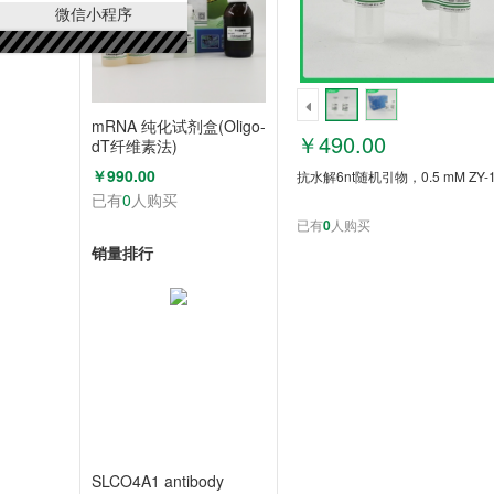
微信小程序
mRNA 纯化试剂盒(Oligo-
￥490.00
dT纤维素法)
ZY6980817-25
￥990.00
抗水解6nt随机引物，0.5 mM ZY-1
已有
0
人购买
已有
0
人购买
销量排行
SLCO4A1 antibody