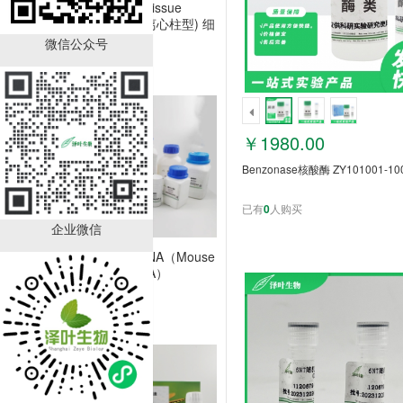
MiPure Cell/Tissue
miRNA Kit ( 离心柱型) 细
胞/组织miRNA提取试剂
微信公众号
￥2380.00
盒
已有
0
人购买
￥1980.00
Benzonase核酸酶 ZY101001-10
已有
0
人购买
企业微信
小鼠基因组DNA（Mouse
Genomic DNA）
ZY131033
￥995.00
已有
0
人购买