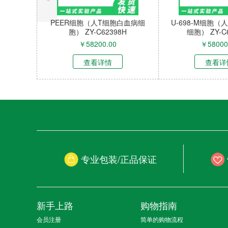
ADF固体培养基（含0.5M ACC
Basta除草剂（10%草
10 mL） ZY-6S006B
液，喷施专用） ZY-6S0
￥
938.00
￥
698.00
查看详情
查看详情
专业包装/正品保证
新手上路
购物指南
会员注册
简单的购物流程