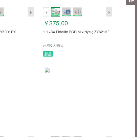
￥375.00
ZY6001PX
1.1×S4 Fidelity PCR Mix(dye-) ZY6213F
已有
0
人购买
新品