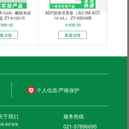
肠癌细胞）
TE-LiAc Solution (TE-乙酸锂溶
禽轮状病毒A组
H
液), 1X ZY-680934R
RT-PCR试剂盒
0
￥
400.00
￥
449
查看详情
查看
个人信息/严格保护
关于我们
服务热线
隐私保护政策
021-57896695