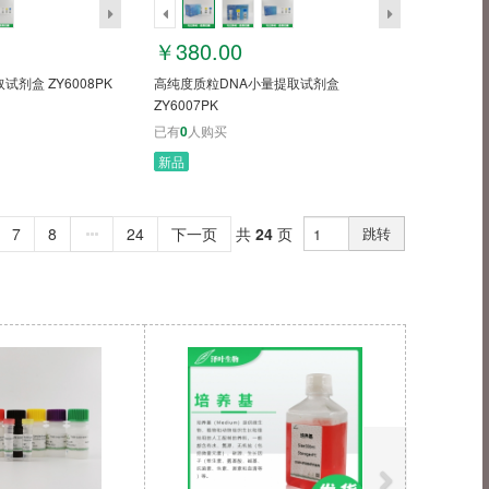
￥380.00
剂盒 ZY6008PK
高纯度质粒DNA小量提取试剂盒
ZY6007PK
已有
0
人购买
新品
7
8
24
下一页
共
24
页
跳转