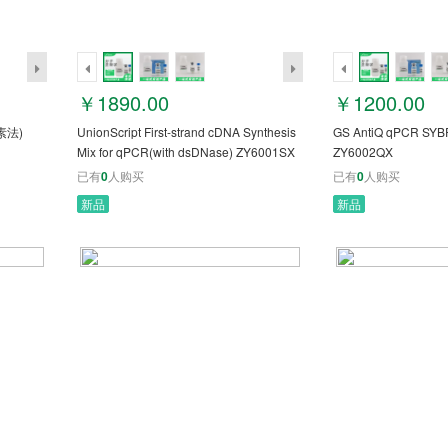
￥1890.00
￥1200.00
素法)
UnionScript First-strand cDNA Synthesis
GS AntiQ qPCR SYBR
Mix for qPCR(with dsDNase) ZY6001SX
ZY6002QX
已有
0
人购买
已有
0
人购买
新品
新品