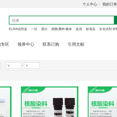
个人中心
我的订单
ELISA试剂盒
一抗
蛋白
细胞.菌种.载体
血清
标准品
生化试剂 抑
购专区
领券中心
联系订购
引用文献
-