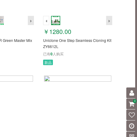
￥1280.00
 Green Master Mix
Uniclone One Step Seamless Cloning Kit
ZY6612L
已有
0
人购买
新品
0