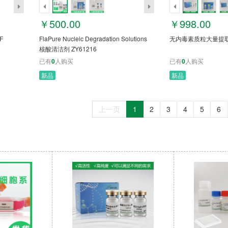
￥500.00
￥998.00
2F
FlaPure Nucleic Degradation Solutions
无内毒素质粒大量提取试
核酸清洁剂 ZY61216
已有
0
人购买
已有
0
人购买
新品
新品
上一页
1
2
3
4
5
6