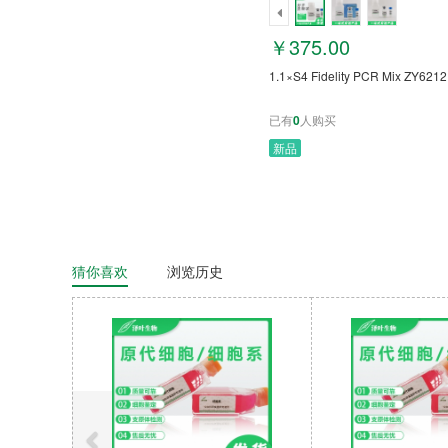
￥375.00
1.1×S4 Fidelity PCR Mix ZY621
已有
0
人购买
新品
猜你喜欢
浏览历史