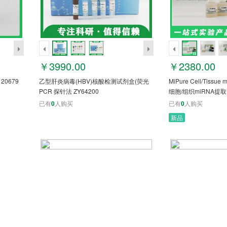
￥3990.00
￥2380.00
20679
乙型肝炎病毒(HBV)核酸检测试剂盒(荧光
MiPure Cell/Tissue
PCR 探针法 ZY64200
细胞/组织miRNA提
已有
0
人购买
已有
0
人购买
新品