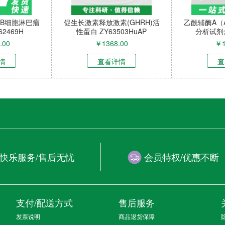
铵膦溶
Basta除草剂（10%草铵膦溶
SNU-1040（人结
04B
液，组培专用） ZY-6S003B
ZY-C62029
￥
698.00
￥
48000.0
查看详情
查看详情
快乐服务/售后无忧
会员特权/优惠不断
支付/配送方式
售后服务
发票说明
商品退货保障