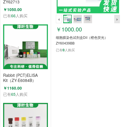
ZY62713
￥1050.00
已有
66
人购买
￥1000.00
细胞膜染色试剂盒DiI（橙色荧光）
ZY60439BB
已有
0
人购买
Rabbit (PCT)ELISA
Kit（ZY-E6084B）
￥1160.00
已有
65
人购买