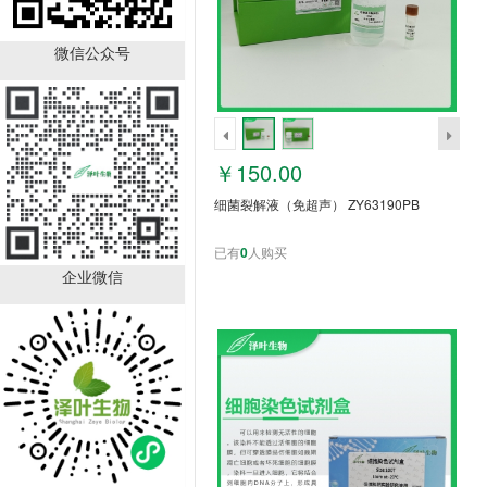
CCK8检测试剂盒 (Cell
Counting Kit)
ZY6T001CK8
微信公众号
￥299.00
已有
0
人购买
￥150.00
细菌裂解液（免超声） ZY63190PB
已有
0
人购买
企业微信
细胞膜染色试剂盒（绿色
荧光） ZY60444BB
￥1000.00
已有
0
人购买