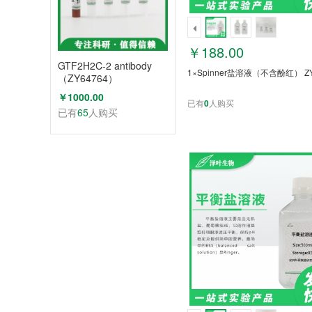
￥188.00
GTF2H2C-2 antibody
1×Spinner盐溶液（不含酚红） ZY
（ZY64764）
￥1000.00
已有
0
人购买
已有
65
人购买