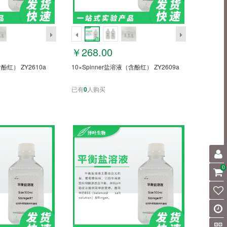
￥268.00
含酚红） ZY2610a
10×Spinner盐溶液（含酚红） ZY2609a
已有
0
人购买
0