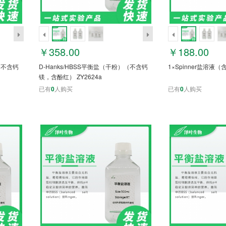
￥358.00
￥188.00
（不含钙
D-Hanks/HBSS平衡盐（干粉）（不含钙
1×Spinner盐溶液（
镁，含酚红） ZY2624a
已有
0
人购买
已有
0
人购买