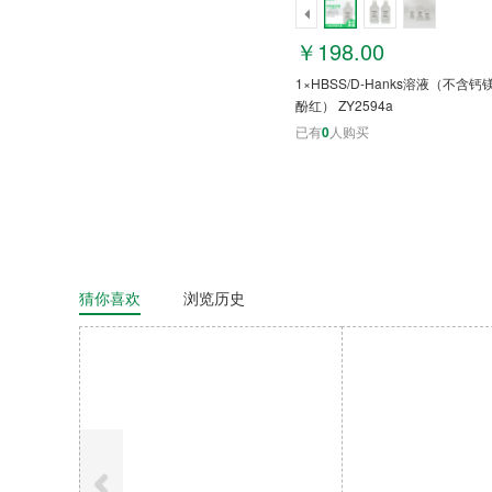
￥198.00
1×HBSS/D-Hanks溶液（不含
酚红） ZY2594a
已有
0
人购买
猜你喜欢
浏览历史