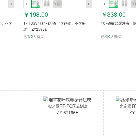
￥198.00
￥338.00
钙镁，不含
1×HBSS/Hanks溶液（含钙镁，不含酚
10×磷酸盐缓冲液（除菌
红） ZY2593a
已有
0
人购买
已有
0
人购买