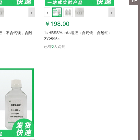
￥198.00
ks溶液（不含钙镁，含酚
1×HBSS/Hanks溶液（含钙镁，含酚红）
ZY2595a
已有
0
人购买