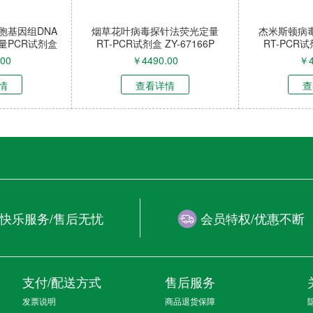
胞基因组DNA
烟草花叶病毒探针法荧光定量
杰米斯顿病
量PCR试剂盒
RT-PCR试剂盒 ZY-67166P
RT-PCR试剂
-66914P
.00
￥
4490.00
￥
情
查看详情
查
快乐服务/售后无忧
会员特权/优惠不断
支付/配送方式
售后服务
发票说明
商品退货保障