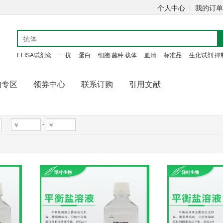
个人中心
我的订单
ELISA试剂盒
一抗
蛋白
细胞.菌种.载体
血清
标准品
生化试剂 抑
购专区
领券中心
联系订购
引用文献
-