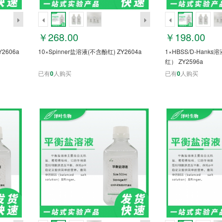
￥268.00
￥198.00
2606a
10×Spinner盐溶液(不含酚红) ZY2604a
1×HBSS/D-Han
红） ZY2596a
已有
0
人购买
已有
0
人购买