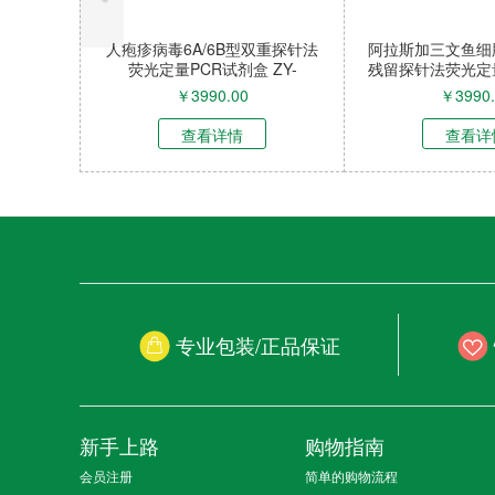
人疱疹病毒6A/6B型双重探针法
阿拉斯加三文鱼细
荧光定量PCR试剂盒 ZY-
残留探针法荧光定
66990P
(不含内参) ZY
￥
3990.00
￥
3990
查看详情
查看详
专业包装/正品保证
新手上路
购物指南
会员注册
简单的购物流程