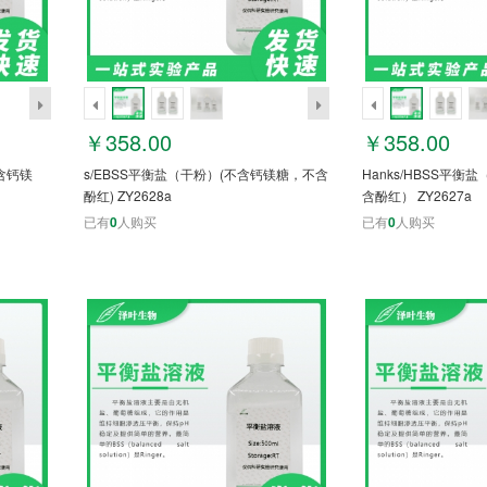
￥358.00
￥358.00
不含钙镁
s/EBSS平衡盐（干粉）(不含钙镁糖，不含
Hanks/HBSS平
酚红) ZY2628a
含酚红） ZY2627a
已有
0
人购买
已有
0
人购买