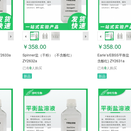
￥358.00
￥358.00
2633a
Spinner盐（干粉）（不含酚红）
Earle’s/EBSS平
ZY2632a
含酚红) ZY2631a
已有
0
人购买
已有
0
人购买
新品
新品