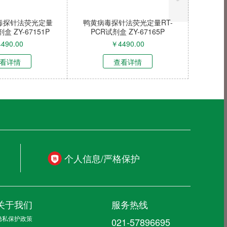
毒探针法荧光定量
鸭黄病毒探针法荧光定量RT-
盒 ZY-67151P
PCR试剂盒 ZY-67165P
4490.00
￥
4490.00
看详情
查看详情
个人信息/严格保护
关于我们
服务热线
隐私保护政策
021-57896695