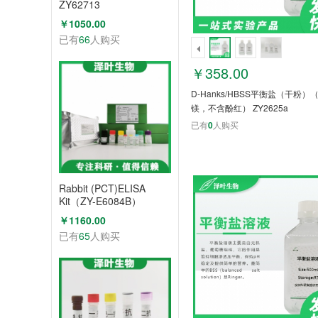
ZY62713
￥1050.00
已有
66
人购买
￥358.00
D-Hanks/HBSS平衡盐（干粉）
镁，不含酚红） ZY2625a
已有
0
人购买
Rabbit (PCT)ELISA
Kit（ZY-E6084B）
￥1160.00
已有
65
人购买