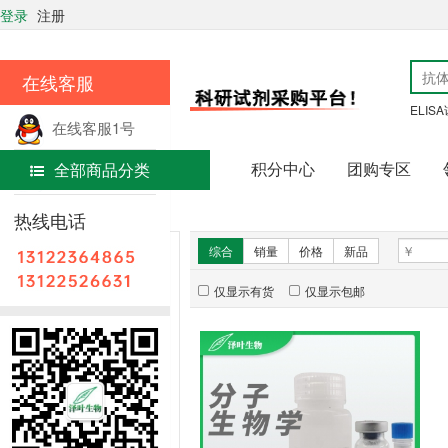
登录
注册
在线客服
ELIS
在线客服1号
积分中心
团购专区
全部商品分类
在线客服2号
首页
分子生物学
热线电话
新品推荐
综合
销量
价格
新品
仅显示有货
仅显示包邮