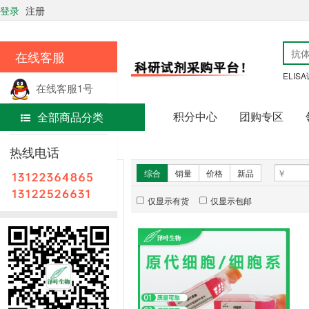
登录
注册
在线客服
ELIS
在线客服1号
积分中心
团购专区
全部商品分类
在线客服2号
首页
细胞生物学
热线电话
新品推荐
综合
销量
价格
新品
仅显示有货
仅显示包邮
暂无推荐商品
销量排行