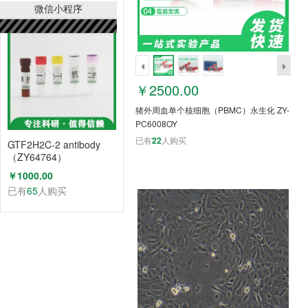
已有
65
人购买
微信小程序
￥2500.00
猪外周血单个核细胞（PBMC）永生化 ZY-
PC6008OY
已有
22
人购买
GTF2H2C-2 antibody
（ZY64764）
￥1000.00
已有
65
人购买