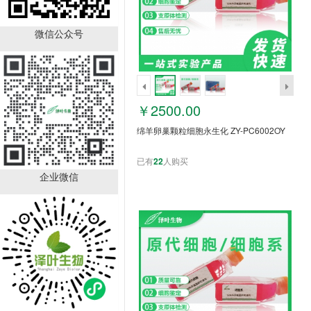
微信公众号
SLCO4A1 antibody
ZY62713
￥1050.00
￥2500.00
已有
66
人购买
绵羊卵巢颗粒细胞永生化 ZY-PC6002OY
已有
22
人购买
企业微信
Rabbit (PCT)ELISA
Kit（ZY-E6084B）
￥1160.00