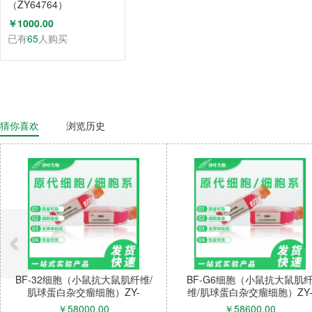
（ZY64764）
￥1000.00
已有
65
人购买
猜你喜欢
浏览历史
BF-32细胞（小鼠抗大鼠肌纤维/
BF-G6细胞（小鼠抗大鼠肌
肌球蛋白杂交瘤细胞）ZY-
维/肌球蛋白杂交瘤细胞）ZY
C61009M
C61013M
￥
58000.00
￥
58600.00