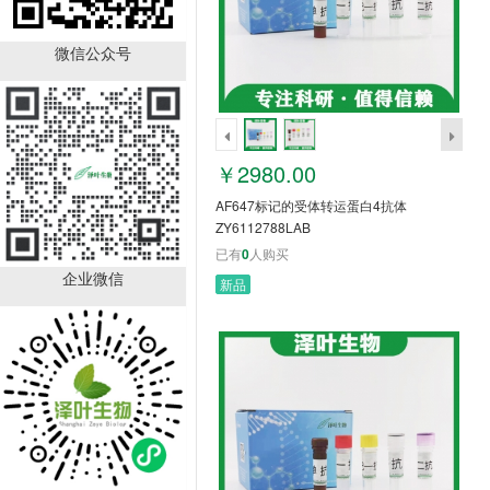
AF647标记的受体转运蛋
白4抗体 ZY6112788LAB
微信公众号
￥2980.00
已有
0
人购买
￥2980.00
AF647标记的受体转运蛋白4抗体
ZY6112788LAB
已有
0
人购买
企业微信
新品
AF647标记的细胞核因
子/k基因结合核因子
p52/p100抗体
￥2980.00
ZY6112787LAB
已有
0
人购买