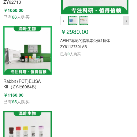
ZY62713
￥1050.00
已有
66
人购买
￥2980.00
AF647标记的脂氧素受体1抗体
ZY6112780LAB
已有
0
人购买
Rabbit (PCT)ELISA
Kit（ZY-E6084B）
￥1160.00
已有
65
人购买