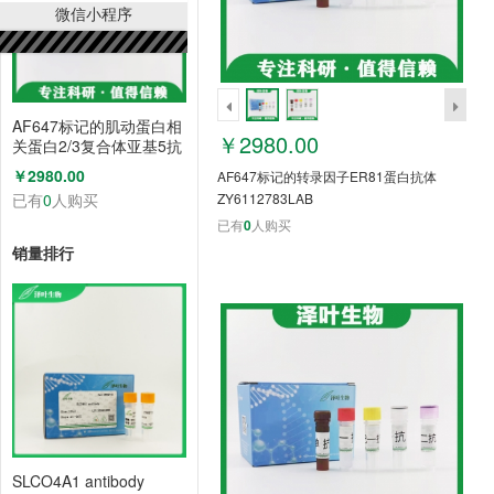
微信小程序
AF647标记的肌动蛋白相
￥2980.00
关蛋白2/3复合体亚基5抗
体 ZY6112786LAB
￥2980.00
AF647标记的转录因子ER81蛋白抗体
已有
0
人购买
ZY6112783LAB
已有
0
人购买
销量排行
SLCO4A1 antibody