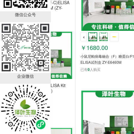
Mouse (VEGF-C)ELISA
Kit ZY-E6424M (ZY-
E6445M)
微信公众号
￥1264.00
已有
0
人购买
￥1680.00
小鼠尼帕病毒融合（F）糖蛋白/F
ELISA试剂盒 ZY-E6460M
已有
0
人购买
企业微信
Mouse (Ide)ELISA Kit
(ZY-E61125M)
￥2384.00
已有
10
人购买
销量排行