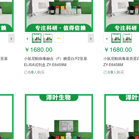
￥1680.00
￥1680.00
1亚基
小鼠尼帕病毒融合（F）糖蛋白/F2亚基
小鼠尼帕病毒基质蛋白
ELISA试剂盒 ZY-E6459M
ZY-E6458M
已有
0
人购买
已有
0
人购买