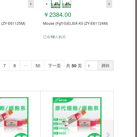
￥2384.00
t (ZY-E61125M)
Mouse (Fgf10)ELISA Kit (ZY-E61124M)
已有
10
人购买
7
8
50
下一页
共
50
页
跳转