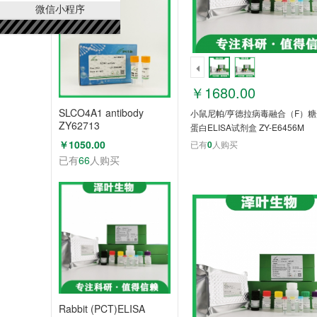
微信小程序
￥1680.00
SLCO4A1 antibody
小鼠尼帕/亨德拉病毒融合（F）糖蛋
ZY62713
蛋白ELISA试剂盒 ZY-E6456M
￥1050.00
已有
0
人购买
已有
66
人购买
Rabbit (PCT)ELISA