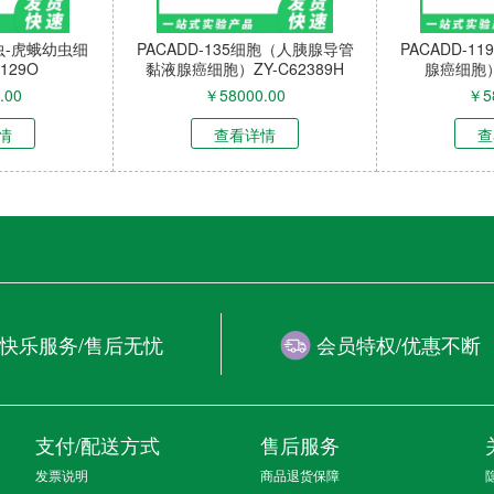
昆虫-虎蛾幼虫细
PACADD-135细胞（人胰腺导管
PACADD-
129O
黏液腺癌细胞）ZY-C62389H
腺癌细胞）Z
.00
￥
58000.00
￥
5
情
查看详情
查
快乐服务/售后无忧
会员特权/优惠不断
支付/配送方式
售后服务
发票说明
商品退货保障