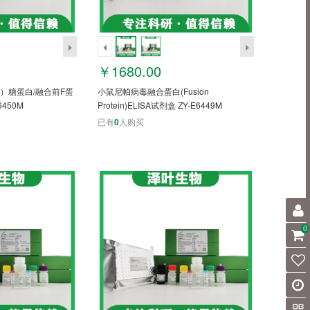
￥1680.00
）糖蛋白/融合前F蛋
小鼠尼帕病毒融合蛋白(Fusion
6450M
Protein)ELISA试剂盒 ZY-E6449M
已有
0
人购买
0