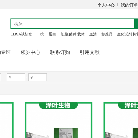
个人中心
我的订单
ELISA试剂盒
一抗
蛋白
细胞.菌种.载体
血清
标准品
生化试剂 抑
购专区
领券中心
联系订购
引用文献
-