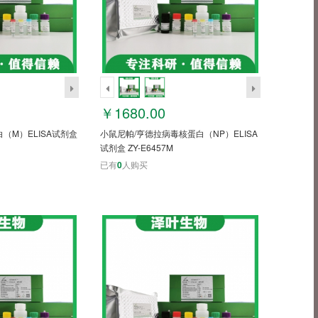
￥1680.00
（M）ELISA试剂盒
小鼠尼帕/亨德拉病毒核蛋白（NP）ELISA
试剂盒 ZY-E6457M
已有
0
人购买