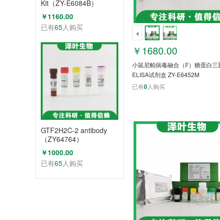
Kit（ZY-E6084B）
￥1160.00
已有
65
人购买
￥1680.00
小鼠尼帕病毒融合（F）糖蛋白三
ELISA试剂盒 ZY-E6452M
已有
0
人购买
GTF2H2C-2 antibody
（ZY64764）
￥1000.00
已有
65
人购买