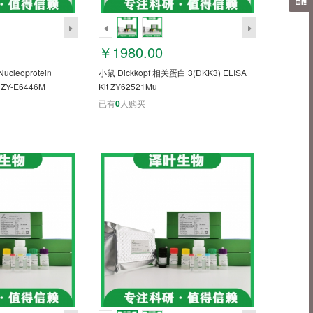
￥1980.00
leoprotein
小鼠 Dickkopf 相关蛋白 3(DKK3) ELISA
 ZY-E6446M
Kit ZY62521Mu
已有
0
人购买