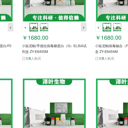
￥1680.00
￥1680.00
白/F0
小鼠尼帕/亨德拉病毒糖蛋白（G）ELISA试
小鼠尼帕病毒融合（F
剂盒 ZY-E6455M
盒 ZY-E6454M
已有
0
人购买
已有
0
人购买